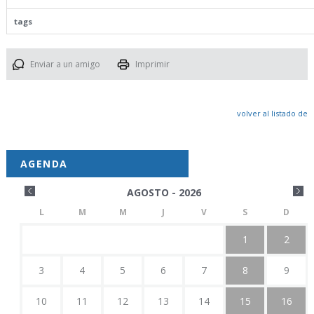
tags
Enviar a un amigo
Imprimir
volver al listado de
AGENDA
AGOSTO - 2026
L
M
M
J
V
S
D
1
2
3
4
5
6
7
8
9
10
11
12
13
14
15
16