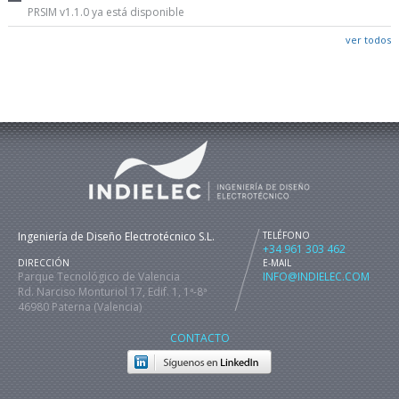
PRSIM v1.1.0 ya está disponible
ver todos
Ingeniería de Diseño Electrotécnico S.L.
TELÉFONO
+34 961 303 462
DIRECCIÓN
E-MAIL
Parque Tecnológico de Valencia
INFO@INDIELEC.COM
Rd. Narciso Monturiol 17, Edif. 1, 1ª-8ª
46980 Paterna (Valencia)
CONTACTO