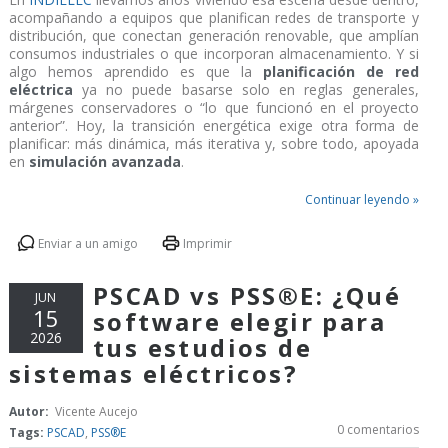
acompañando a equipos que planifican redes de transporte y
distribución, que conectan generación renovable, que amplían
consumos industriales o que incorporan almacenamiento. Y si
algo hemos aprendido es que la
planificación de red
eléctrica
ya no puede basarse solo en reglas generales,
márgenes conservadores o “lo que funcionó en el proyecto
anterior”. Hoy, la transición energética exige otra forma de
planificar: más dinámica, más iterativa y, sobre todo, apoyada
en
simulación avanzada
.
Continuar leyendo »
Enviar a un amigo
Imprimir
PSCAD vs PSS®E: ¿Qué
JUN
15
software elegir para
2026
tus estudios de
sistemas eléctricos?
Autor:
Vicente Aucejo
0 comentarios
Tags:
PSCAD
,
PSS®E