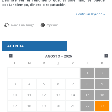
permite ver el fenómeno que, si sale mal, te puede
costar tiempo, dinero o reputación
.
Continuar leyendo »
Enviar a un amigo
Imprimir
AGENDA
AGOSTO - 2026
L
M
M
J
V
S
D
1
2
3
4
5
6
7
8
9
10
11
12
13
14
15
16
17
18
19
20
21
22
23