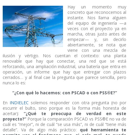
Hay un momento muy
concreto que reconocemos al
instante. Nos llama alguien
del equipo de ingeniería —a
veces con el proyecto ya en
marcha, otras justo antes de
empezar— y, sin decirlo
abiertamente, se nota que
viene con una mezcla de
ilusión y vértigo. Nos cuentan el contexto: una planta
renovable que hay que conectar, una red que se está
reforzando, una ampliación industrial, una batería que entra en
operación, un informe que hay que entregar con plazos
cerrados… y al final cae la pregunta que parece sencilla, pero
nunca lo es:
“¿Con qué lo hacemos: con PSCAD o con PSS®E?”
En
INDIELEC
solemos responder con otra pregunta (no por
escurrir el bulto, sino porque es la forma más honesta de
acertar):
“¿Qué te preocupa de verdad en este
proyecto?”
Porque la comparación PSCAD vs PSS®E no va de
cuál es “mejor”, ni de cuál “se usa más”, ni de cuál “tiene más
detalle”. Va de algo más práctico:
qué herramienta te