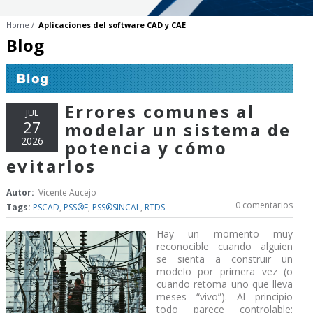
Home
Aplicaciones del software CAD y CAE
Blog
Errores comunes al
JUL
27
modelar un sistema de
2026
potencia y cómo
evitarlos
Autor:
Vicente Aucejo
0 comentarios
Tags:
PSCAD
,
PSS®E
,
PSS®SINCAL
,
RTDS
Hay un momento muy
reconocible cuando alguien
se sienta a construir un
modelo por primera vez (o
cuando retoma uno que lleva
meses “vivo”). Al principio
todo parece controlable: