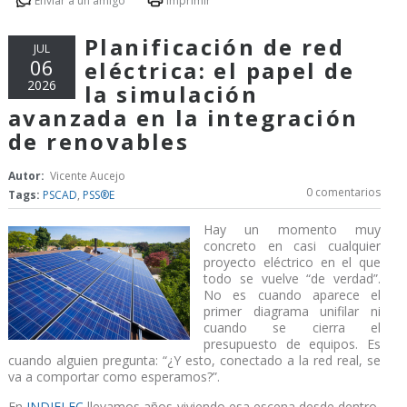
Enviar a un amigo
Imprimir
Planificación de red
JUL
06
eléctrica: el papel de
2026
la simulación
avanzada en la integración
de renovables
Autor:
Vicente Aucejo
0 comentarios
Tags:
PSCAD
,
PSS®E
Hay un momento muy
concreto en casi cualquier
proyecto eléctrico en el que
todo se vuelve “de verdad”.
No es cuando aparece el
primer diagrama unifilar ni
cuando se cierra el
presupuesto de equipos. Es
cuando alguien pregunta: “¿Y esto, conectado a la red real, se
va a comportar como esperamos?”.
En
INDIELEC
llevamos años viviendo esa escena desde dentro,