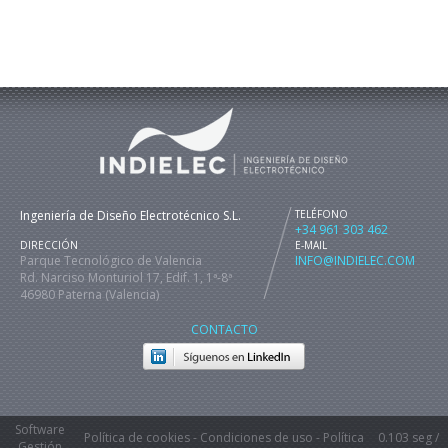
Ingeniería de Diseño Electrotécnico S.L.
TELÉFONO
+34 961 303 462
DIRECCIÓN
E-MAIL
Parque Tecnológico de Valencia
INFO@INDIELEC.COM
Rd. Narciso Monturiol 17, Edif. 1, 1ª-8ª
46980 Paterna (Valencia)
CONTACTO
Software
Política de cookies
-
Condiciones de uso
-
Política
0.103 seg /
Gestión