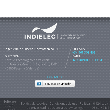
Ingeniería de Diseño Electrotécnico S.L.
TELÉFONO
+34 961 303 462
DIRECCIÓN
E-MAIL
Parque Tecnológico de Valencia
INFO@INDIELEC.COM
Rd. Narciso Monturiol 17, Edif. 1, 1ª-8ª
46980 Paterna (Valencia)
CONTACTO
Software
Política de cookies
-
Condiciones de uso
-
Política
0.124 seg /
Gestión
de privacidad redes sociales
-
Aviso legal
95 sql
/ 2 MB
GESIO®