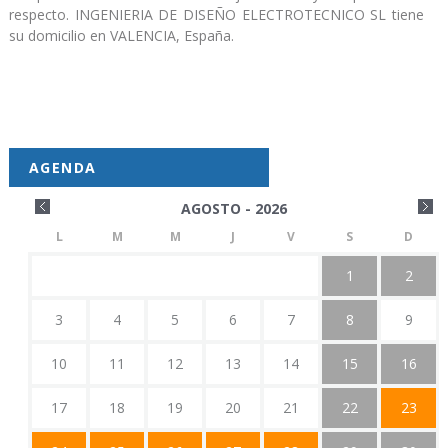
respecto. INGENIERIA DE DISEÑO ELECTROTECNICO SL tiene
su domicilio en VALENCIA, España.
AGENDA
AGOSTO - 2026
L
M
M
J
V
S
D
1
2
3
4
5
6
7
8
9
10
11
12
13
14
15
16
17
18
19
20
21
22
23