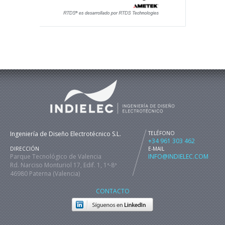
Ingeniería de Diseño Electrotécnico S.L.
TELÉFONO
+34 961 303 462
DIRECCIÓN
E-MAIL
Parque Tecnológico de Valencia
INFO@INDIELEC.COM
Rd. Narciso Monturiol 17, Edif. 1, 1ª-8ª
46980 Paterna (Valencia)
CONTACTO